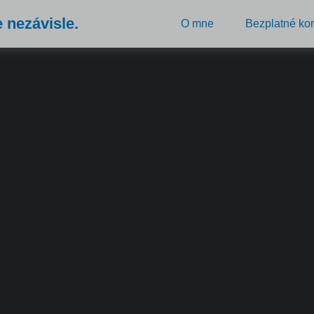
e nezávisle.
O mne
Bezplatné kon