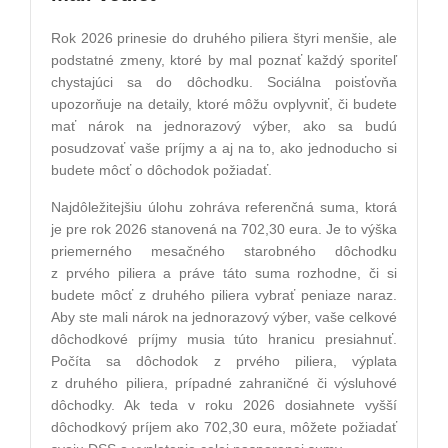
Rok 2026 prinesie do druhého piliera štyri menšie, ale
podstatné zmeny, ktoré by mal poznať každý sporiteľ
chystajúci sa do dôchodku. Sociálna poisťovňa
upozorňuje na detaily, ktoré môžu ovplyvniť, či budete
mať nárok na jednorazový výber, ako sa budú
posudzovať vaše príjmy a aj na to, ako jednoducho si
budete môcť o dôchodok požiadať.
Najdôležitejšiu úlohu zohráva referenčná suma, ktorá
je pre rok 2026 stanovená na 702,30 eura. Je to výška
priemerného mesačného starobného dôchodku
z prvého piliera a práve táto suma rozhodne, či si
budete môcť z druhého piliera vybrať peniaze naraz.
Aby ste mali nárok na jednorazový výber, vaše celkové
dôchodkové príjmy musia túto hranicu presiahnuť.
Počíta sa dôchodok z prvého piliera, výplata
z druhého piliera, prípadné zahraničné či výsluhové
dôchodky. Ak teda v roku 2026 dosiahnete vyšší
dôchodkový príjem ako 702,30 eura, môžete požiadať