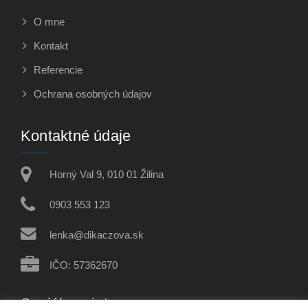
O mne
Kontakt
Referencie
Ochrana osobných údajov
Kontaktné údaje
Horný Val 9, 010 01 Žilina
0903 553 123
lenka@dikaczova.sk
IČO: 57362670
Sociálne siete