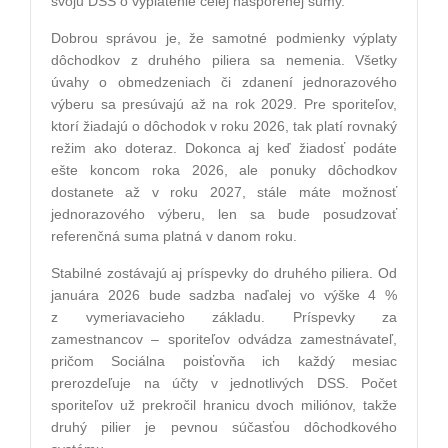
svoju DSS o vyplatenie celej nasporenej sumy.
Dobrou správou je, že samotné podmienky výplaty
dôchodkov z druhého piliera sa nemenia. Všetky
úvahy o obmedzeniach či zdanení jednorazového
výberu sa presúvajú až na rok 2029. Pre sporiteľov,
ktorí žiadajú o dôchodok v roku 2026, tak platí rovnaký
režim ako doteraz. Dokonca aj keď žiadosť podáte
ešte koncom roka 2026, ale ponuky dôchodkov
dostanete až v roku 2027, stále máte možnosť
jednorazového výberu, len sa bude posudzovať
referenčná suma platná v danom roku.
Stabilné zostávajú aj príspevky do druhého piliera. Od
januára 2026 bude sadzba naďalej vo výške 4 %
z vymeriavacieho základu. Príspevky za
zamestnancov – sporiteľov odvádza zamestnávateľ,
pričom Sociálna poisťovňa ich každý mesiac
prerozdeľuje na účty v jednotlivých DSS. Počet
sporiteľov už prekročil hranicu dvoch miliónov, takže
druhý pilier je pevnou súčasťou dôchodkového