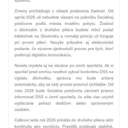
systému.
Zmeny prichádzajú v oblasti podávania žiadostí. Od
apríla 2026 už nebudete viazaní na pobočku Sociálnej
poisťovne podľa miesta trvalého pobytu. Žiadosť
o dôchodok z druhého piliera budete môcť podať
kdekoľvek na Slovensku a rovnaký princíp už funguje
pri prvom pilieri. Navyše pribudne aj elektronické
podanie, čo výrazne zjednoduší proces pre tých, ktorí
preferujú digitálnu komunikáciu.
Novela myslela aj na situácie po úmrtí sporiteľa. Ak si
sporiteľ pred smrťou nestihol vybrať konkrétnu DSS na
výplatu dôchodku, správca mu bude určený
automaticky, aby sa celý proces posunul rýchlejšie. Od
roku 2028 bude Sociálna poisťovňa zároveň priamo
informovať DSS o úmrtí sporiteľa, čo ešte viac urýchli
vyplácanie peňazí dedičom alebo oprávneným
osobám.
Celkovo teda rok 2026 prináša do druhého piliera skôr
kontinuitu ako revolúciu. Pravidlá zostávajú stabilné,