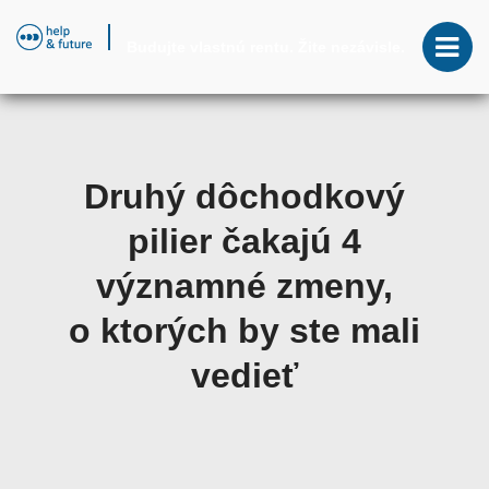
Budujte vlastnú rentu. Žite nezávisle.
Druhý dôchodkový
pilier čakajú 4
významné zmeny,
o ktorých by ste mali
vedieť