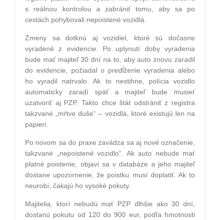
s reálnou kontrolou a zabrániť tomu, aby sa po
cestách pohybovali nepoistené vozidlá.
Zmeny sa dotknú aj vozidiel, ktoré sú dočasne
vyradené z evidencie. Po uplynutí doby vyradenia
bude mať majiteľ 30 dní na to, aby auto znovu zaradil
do evidencie, požiadal o predĺženie vyradenia alebo
ho vyradil natrvalo. Ak to nestihne, polícia vozidlo
automaticky zaradí späť a majiteľ bude musieť
uzatvoriť aj PZP. Takto chce štát odstrániť z registra
takzvané „mŕtve duše“ – vozidlá, ktoré existujú len na
papieri.
Po novom sa do praxe zavádza sa aj nové označenie,
takzvané „nepoistené vozidlo“. Ak auto nebude mať
platné poistenie, objaví sa v databáze a jeho majiteľ
dostane upozornenie, že poistku musí doplatiť. Ak to
neurobí, čakajú ho vysoké pokuty.
Majitelia, ktorí nebudú mať PZP dlhšie ako 30 dní,
dostanú pokutu od 120 do 900 eur, podľa hmotnosti