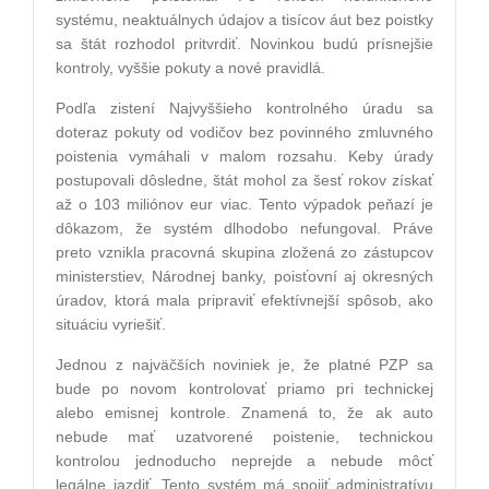
systému, neaktuálnych údajov a tisícov áut bez poistky
sa štát rozhodol pritvrdiť. Novinkou budú prísnejšie
kontroly, vyššie pokuty a nové pravidlá.
Podľa zistení Najvyššieho kontrolného úradu sa
doteraz pokuty od vodičov bez povinného zmluvného
poistenia vymáhali v malom rozsahu. Keby úrady
postupovali dôsledne, štát mohol za šesť rokov získať
až o 103 miliónov eur viac. Tento výpadok peňazí je
dôkazom, že systém dlhodobo nefungoval. Práve
preto vznikla pracovná skupina zložená zo zástupcov
ministerstiev, Národnej banky, poisťovní aj okresných
úradov, ktorá mala pripraviť efektívnejší spôsob, ako
situáciu vyriešiť.
Jednou z najväčších noviniek je, že platné PZP sa
bude po novom kontrolovať priamo pri technickej
alebo emisnej kontrole. Znamená to, že ak auto
nebude mať uzatvorené poistenie, technickou
kontrolou jednoducho neprejde a nebude môcť
legálne jazdiť. Tento systém má spojiť administratívu