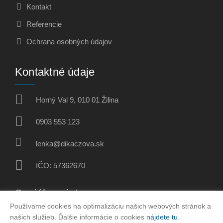
Kontakt
Referencie
Ochrana osobných údajov
Kontaktné údaje
Horný Val 9, 010 01 Žilina
0903 553 123
lenka@dikaczova.sk
IČO: 57362670
Sociálne siete
Používame cookies na optimalizáciu našich webových stránok a
našich služieb. Ďalšie informácie o cookies
nájdete tu
.