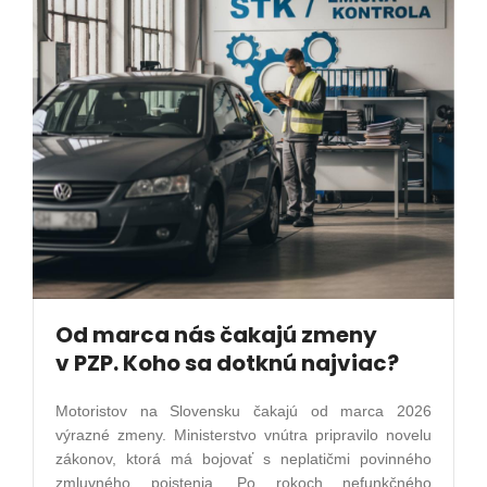
Od marca nás čakajú zmeny
v PZP. Koho sa dotknú najviac?
Motoristov na Slovensku čakajú od marca 2026
výrazné zmeny. Ministerstvo vnútra pripravilo novelu
zákonov, ktorá má bojovať s neplatičmi povinného
zmluvného poistenia. Po rokoch nefunkčného