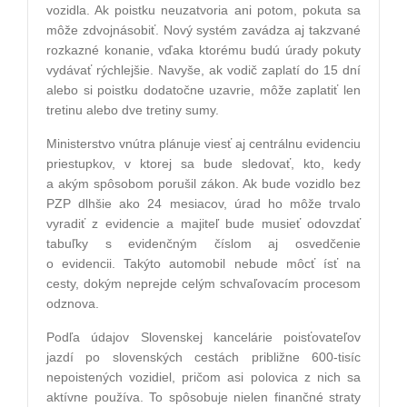
vozidla. Ak poistku neuzatvoria ani potom, pokuta sa
môže zdvojnásobiť. Nový systém zavádza aj takzvané
rozkazné konanie, vďaka ktorému budú úrady pokuty
vydávať rýchlejšie. Navyše, ak vodič zaplatí do 15 dní
alebo si poistku dodatočne uzavrie, môže zaplatiť len
tretinu alebo dve tretiny sumy.
Ministerstvo vnútra plánuje viesť aj centrálnu evidenciu
priestupkov, v ktorej sa bude sledovať, kto, kedy
a akým spôsobom porušil zákon. Ak bude vozidlo bez
PZP dlhšie ako 24 mesiacov, úrad ho môže trvalo
vyradiť z evidencie a majiteľ bude musieť odovzdať
tabuľky s evidenčným číslom aj osvedčenie
o evidencii. Takýto automobil nebude môcť ísť na
cesty, dokým neprejde celým schvaľovacím procesom
odznova.
Podľa údajov Slovenskej kancelárie poisťovateľov
jazdí po slovenských cestách približne 600-tisíc
nepoistených vozidiel, pričom asi polovica z nich sa
aktívne používa. To spôsobuje nielen finančné straty